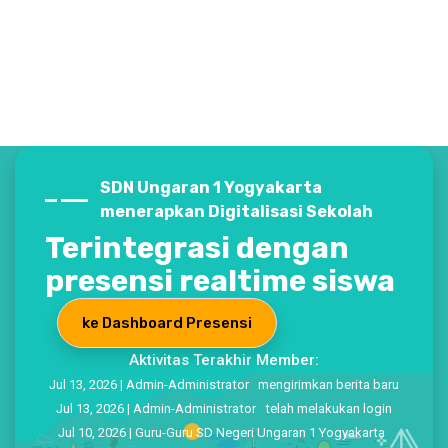
SDN Ungaran 1 Yogyakarta
menerapkan Digitalisasi Sekolah
Terintegrasi dengan
presensi realtime siswa
ke Dashboard Presensi
Aktivitas Terakhir Member:
Jul 13, 2026 | Admin-Administrator mengirimkan berita baru
Jul 13, 2026 | Admin-Administrator telah melakukan login
Jul 10, 2026 | Guru-Guru SD Negeri Ungaran 1 Yogyakarta