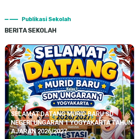
Publikasi Sekolah
BERITA SEKOLAH
SELAMAT DATANG MURID BARU SD
SDN
NEGERI UNGARAN 1 YOGYAKARTA TAHUN
Sek
AJARAN 2026/2027
Ber