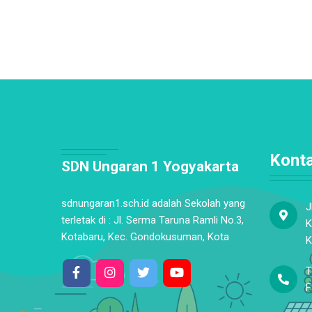
Kont
SDN Ungaran 1 Yogyakarta
sdnungaran1.sch.id adalah Sekolah yang
J
terletak di : Jl. Serma Taruna Ramli No.3,
K
Kotabaru, Kec. Gondokusuman, Kota
K
T
F