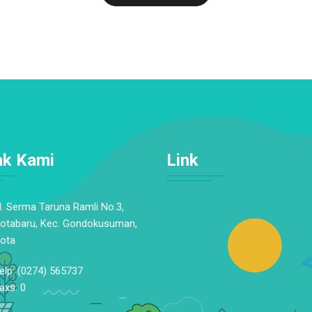
ak Kami
Link
l. Serma Taruna Ramli No.3,
otabaru, Kec. Gondokusuman,
ota
elp: (0274) 565737
axs: 0